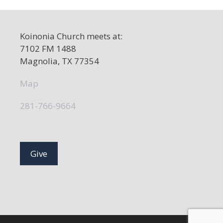
a
v
Koinonia Church meets at:
i
7102 FM 1488
g
Magnolia, TX 77354
a
Map
t
i
281-766-9664
o
n
Give